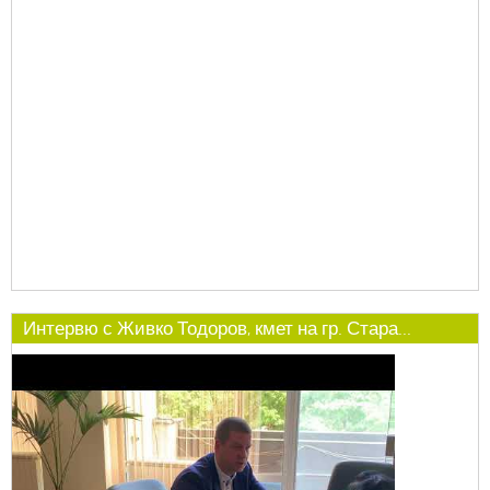
Интервю с Живко Тодоров, кмет на гр. Стара...