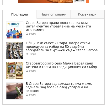
Последни
Най-популярни
Коментари
Стара Загора прави нова крачка към
интелигентно управление на местната
икономика
Вчера
Общински съвет – Стара Загора откри
процедура за избор на 50 съдебни
заседатели за Окръжен съд – Стара Загора
Вчера
Старозагорското село Малка Верея кани
жители и гости на традиционния си събор
Вчера
В Стара Загора задържаха трима мъже,
седнали зад волана след употреба на
алкохол
Вчера