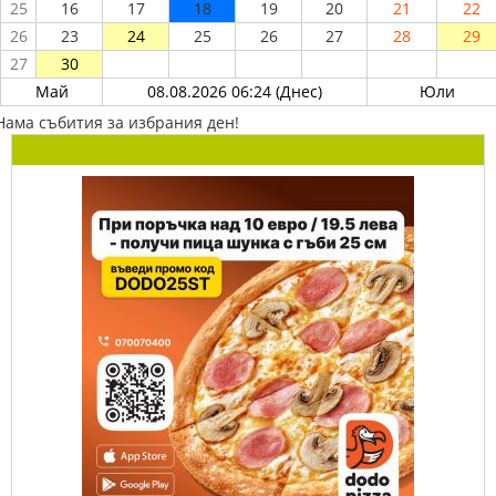
25
16
17
18
19
20
21
22
26
23
24
25
26
27
28
29
27
30
Май
08.08.2026 06:24 (Днес)
Юли
Нама събития за избрания ден!