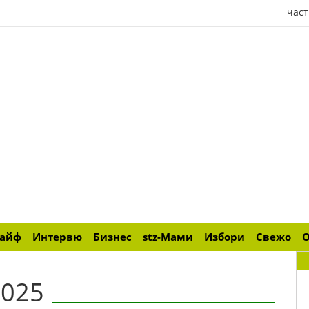
част
лайф
Интервю
Бизнес
stz-Мами
Избори
Свежо
2025