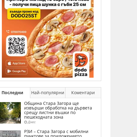
Последни
Най-популярни
Коментари
Община Стара Загора ще
извърши обработка на дървета
срещу листни въшки по
пешеходната зона
Днес
РЗИ – Стара Загора с мобилни
пунктове за приложението