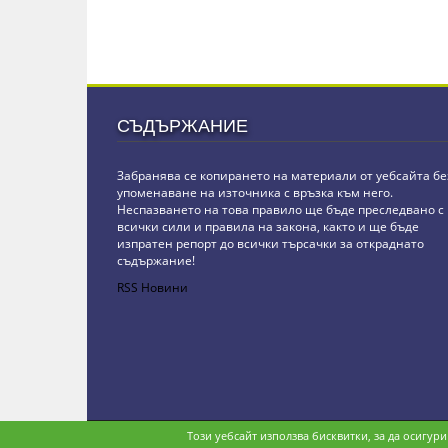
СЪДЪРЖАНИЕ
Забранява се копирането на материали от уебсайта бе
упоменаване на източника с връзка към него.
Неспазването на това правило ще бъде преследвано с
всички сили и правила на закона, както и ще бъде
изпратен репорт до всички търсачки за откраднато
съдържание!
RSS Новини
Copyright © stz24.com. Developed by
BPage CMS
.
Този уебсайт използва бисквитки, за да осигур