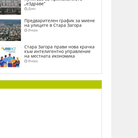
„еЗдраве“
Днес
Предварителен график за миене
на улиците в Стара Загора
Вчера
Стара Загора прави нова крачка
към интелигентно управление
на местната икономика
Вчера