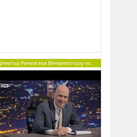
Димитър Рачков във Вечерното шоу на...