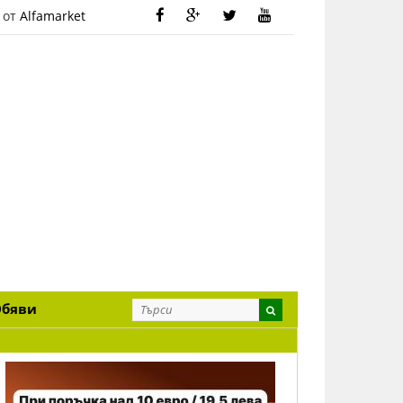
 от
Alfamarket
Обяви