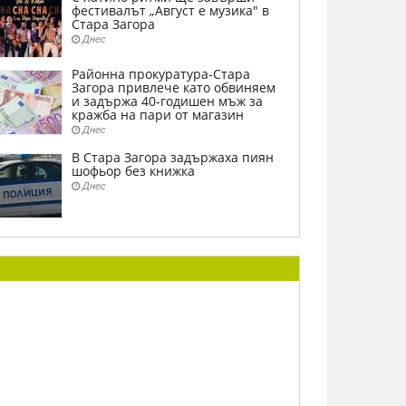
фестивалът „Август е музика" в
Стара Загора
Днес
Районна прокуратура-Стара
Загора привлече като обвиняем
и задържа 40-годишен мъж за
кражба на пари от магазин
Днес
В Стара Загора задържаха пиян
шофьор без книжка
Днес