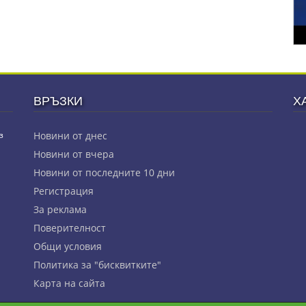
ВРЪЗКИ
Х
з
Новини от днес
Новини от вчера
Новини от последните 10 дни
Регистрация
За реклама
Πoвepитeлнocт
Общи условия
Политика за "бисквитките"
Карта на сайта