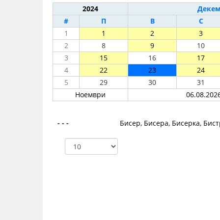
2024
Декем
#
П
В
С
1
1
2
3
2
8
9
10
3
15
16
17
4
22
23
24
5
29
30
31
Ноември
06.08.2026
- - -
Бисер, Бисера, Бисерка, Бист