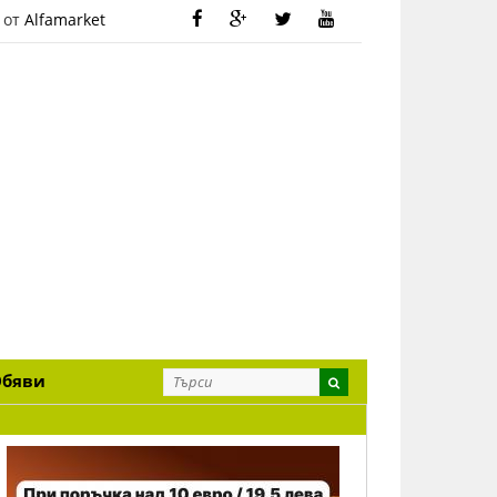
 от
Alfamarket
Обяви