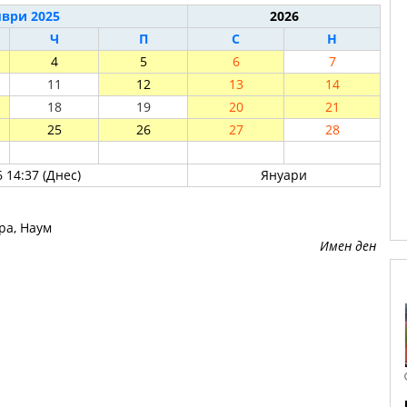
ври 2025
2026
Ч
П
С
Н
4
5
6
7
11
12
13
14
18
19
20
21
25
26
27
28
 14:37 (Днес)
Януари
ра, Наум
Имен ден