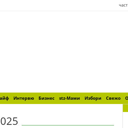
част
лайф
Интервю
Бизнес
stz-Мами
Избори
Свежо
2025