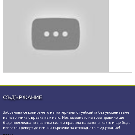
СЪДЪРЖАНИЕ
Забранява се копирането на материали от уебсайта без упоменаване
на източника с връзка към него. Неспазването на това правило ще
бъде преследвано с всички сили и правила на закона, както и ще бъде
изпратен репорт до всички търсачки за откраднато съдържание!