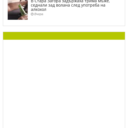
В Стара Загора задържаха трима мъже,
седнали зад волана след употреба на
алкохол
Вчера