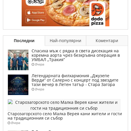
Последни
Най-популярни
Коментари
Спасиха мъж с рядка в света дисекация на
коремна аорта чрез безкръвна операция в
УМБАЛ „Тракия“
Вчера
Легендарната филхармония „Джузепе
Верди“ от Салерно с концерт под звездите
тази вечер в Летен татър - Стара Загора
Вчера
Старозагорското село Малка Верея кани жители и гости
на традиционния си събор
Вчера