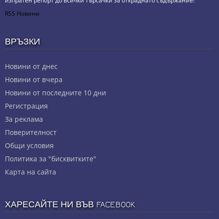
изпратен репорт до всички търсачки за откраднато съдържание!
RSS Новини
ВРЪЗКИ
Новини от днес
Новини от вчера
Новини от последните 10 дни
Регистрация
За реклама
Πoвepитeлнocт
Общи условия
Политика за "бисквитките"
Карта на сайта
ХАРЕСАЙТЕ НИ ВЪВ FACEBOOK