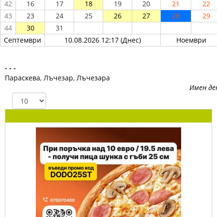
42
16
17
18
19
20
21
22
43
23
24
25
26
27
28
29
44
30
31
Септември
10.08.2026 12:17 (Днес)
Ноември
- - -
Параскева, Лъчезар, Лъчезара
Имен де