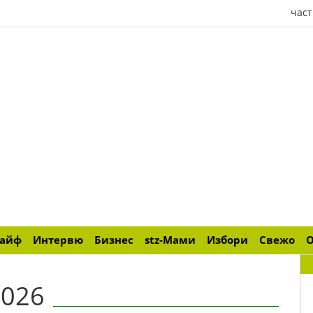
част
лайф
Интервю
Бизнес
stz-Мами
Избори
Свежо
2026