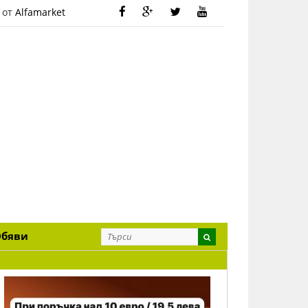
 от
Alfamarket
Обяви