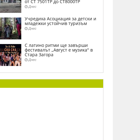
от СТ 7501ТР до СТ8000ТР
Днес
Учредиха Асоциация за детски и
младежки устойчив туризъм
Днес
С латино ритми ще завърши
фестивалът „Август е музика" в
Стара Загора
Днес