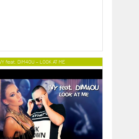
VY feat. DIM4OU – LOOK AT ME