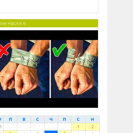
ive Hacks 6
#
П
В
С
Ч
П
С
Н
1
1
2