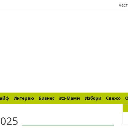
част
лайф
Интервю
Бизнес
stz-Мами
Избори
Свежо
2025