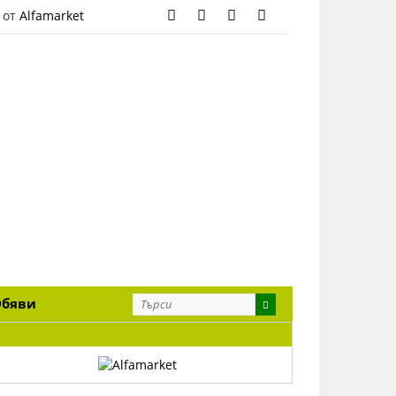
 от
Alfamarket
Обяви