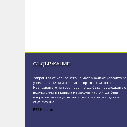
СЪДЪРЖАНИЕ
Забранява се копирането на материали от уебсайта бе
упоменаване на източника с връзка към него.
Неспазването на това правило ще бъде преследвано с
всички сили и правила на закона, както и ще бъде
изпратен репорт до всички търсачки за откраднато
съдържание!
RSS Новини