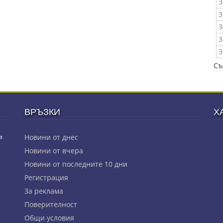
3
3
3
3
3
Съ
ВРЪЗКИ
Х
з
Новини от днес
Новини от вчера
Новини от последните 10 дни
Регистрация
За реклама
Πoвepитeлнocт
Общи условия