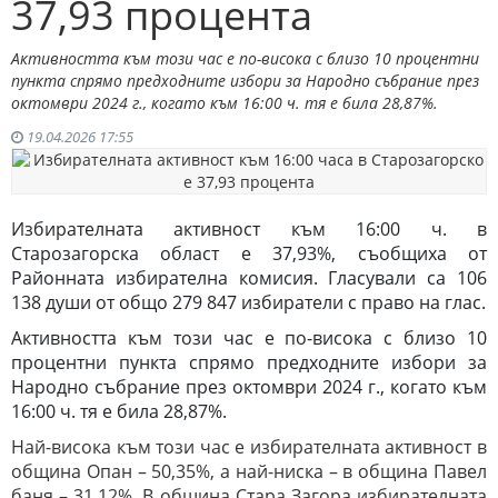
37,93 процента
Активността към този час е по-висока с близо 10 процентни
пункта спрямо предходните избори за Народно събрание през
октомври 2024 г., когато към 16:00 ч. тя е била 28,87%.
19.04.2026 17:55
Избирателната активност към 16:00 ч. в
Старозагорска област е 37,93%, съобщиха от
Районната избирателна комисия. Гласували са 106
138 души от общо 279 847 избиратели с право на глас.
Активността към този час е по-висока с близо 10
процентни пункта спрямо предходните избори за
Народно събрание през октомври 2024 г., когато към
16:00 ч. тя е била 28,87%.
Най-висока към този час е избирателната активност в
община Опан – 50,35%, а най-ниска – в община Павел
баня – 31,12%. В община Стара Загора избирателната