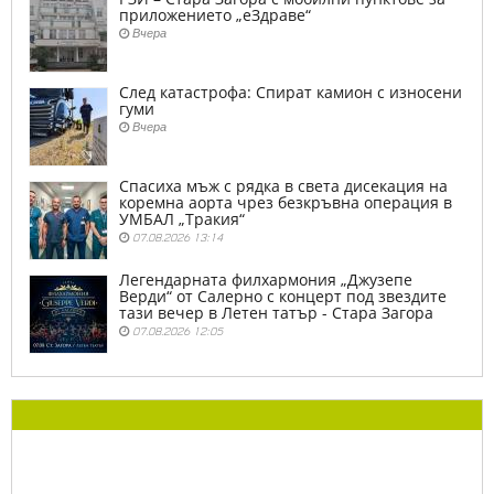
приложението „еЗдраве“
Вчера
След катастрофа: Спират камион с износени
гуми
Вчера
Спасиха мъж с рядка в света дисекация на
коремна аорта чрез безкръвна операция в
УМБАЛ „Тракия“
07.08.2026 13:14
Легендарната филхармония „Джузепе
Верди“ от Салерно с концерт под звездите
тази вечер в Летен татър - Стара Загора
07.08.2026 12:05