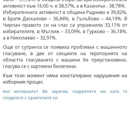
активност към 16:00 ч. е 38,57%, а в Казанлък - 38,78%.
Избирателната активност в община Раднево е 39,82%,
в Братя Даскалови – 36,84%, в Гълъбово – 44,19%. В
Чирпан правото си на глас са упражнили 33,11% от
избирателите, в Мъглиж – 33,09%, в Гурково – 36,18%,
а в Николаево – 32,97%.
Още от сутринта се появиха проблеми с машинното
гласуване, в две от секциите на територията на
областта гласуването с машини бе преустановено,
гласува се с хартиени бюлетини.
Към този момент няма констатирани нарушения на
изборния процес.
Ако материалът Ви харесва, подкрепете ни, като го
споделете с приятелите си.