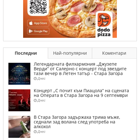
Последни
Най-популярни
Коментари
Легендарната филхармония „Джузепе
Верди“ от Салерно с концерт под звездите
тази вечер в Летен татър - Стара Загора
Днес
Концерт „С почит към Пиацола“ на сцената
на Операта в Стара Загора на 9 септември
Днес
В Стара Загора задържаха трима мъже,
седнали зад волана след употреба на
алкохол
Днес