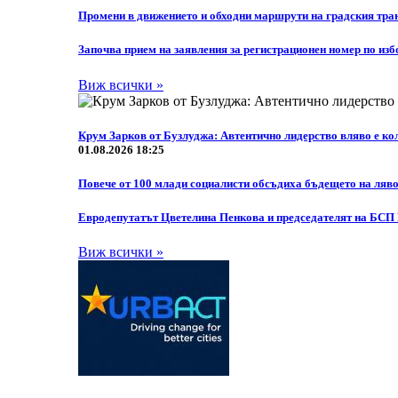
Промени в движението и обходни маршрути на градския тран
Започва прием на заявления за регистрационен номер по из
Виж всички »
Крум Зарков от Бузлуджа: Автентично лидерство вляво е кол
01.08.2026 18:25
Повече от 100 млади социалисти обсъдиха бъдещето на ляво
Eвродепутатът Цветелина Пенкова и председателят на БСП
Виж всички »