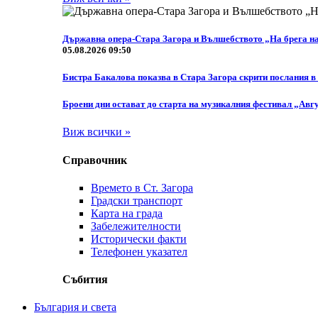
Държавна опера-Стара Загора и Вълшебството „На брега н
05.08.2026 09:50
Бистра Бакалова показва в Стара Загора скрити послания в
Броени дни остават до старта на музикалния фестивал „Авгу
Виж всички »
Справочник
Времето в Ст. Загора
Градски транспорт
Карта на града
Забележителности
Исторически факти
Телефонен указател
Събития
България и света