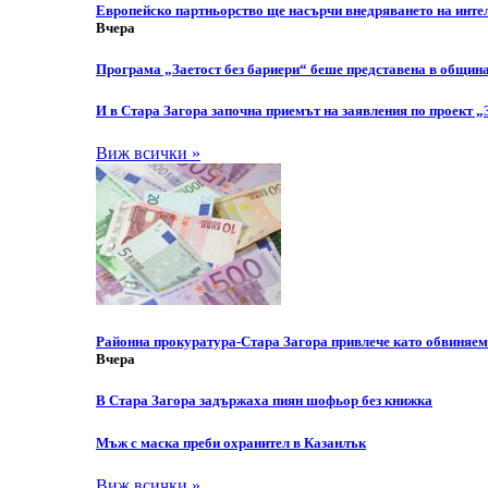
Европейско партньорство ще насърчи внедряването на инте
Вчера
Програма „Заетост без бариери“ беше представена в общин
И в Стара Загора започна приемът на заявления по проект „
Виж всички »
Районна прокуратура-Стара Загора привлече като обвиняем
Вчера
В Стара Загора задържаха пиян шофьор без книжка
Мъж с маска преби охранител в Казанлък
Виж всички »