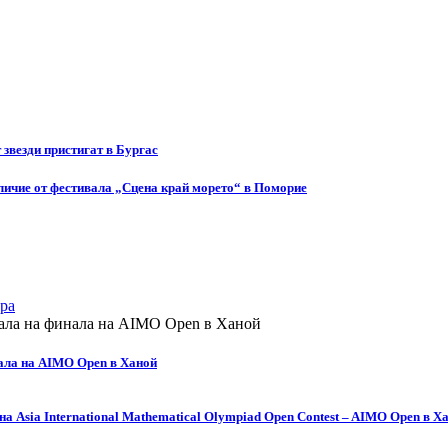
т звезди пристигат в Бургас
ичие от фестивала „Сцена край морето“ в Поморие
ра
ала на AIMO Open в Ханой
а Asia International Mathematical Olympiad Open Contest – AIMO Open в Х