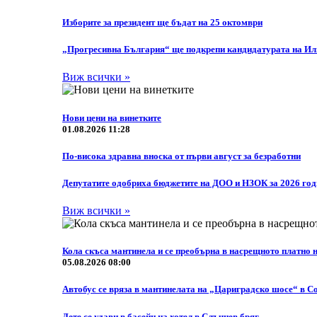
Изборите за президент ще бъдат на 25 октомври
„Прогресивна България“ ще подкрепи кандидатурата на Или
Виж всички »
Нови цени на винетките
01.08.2026 11:28
По-висока здравна вноска от първи август за безработни
Депутатите одобриха бюджетите на ДОО и НЗОК за 2026 го
Виж всички »
Кола скъса мантинела и се преобърна в насрещното платно
05.08.2026 08:00
Автобус се вряза в мантинелата на „Цариградско шосе“ в С
Дете се удави в басейн на хотел в Слъчнев бряг