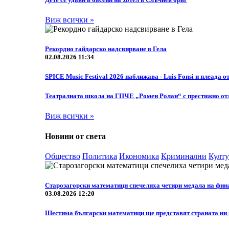
Виж всички »
Рекордно гайдарско надсвирване в Гела
02.08.2026 11:34
SPICE Music Festival 2026 наближава - Luis Fonsi и плеада о
Театралната школа на ГПЧЕ „Ромен Ролан“ с престижно отл
Виж всички »
Новини от света
Общество
Политика
Икономика
Криминални
Култу
Старозагорски математици спечелиха четири медала на фин
03.08.2026 12:20
Шестима български математици ще представят страната ни н