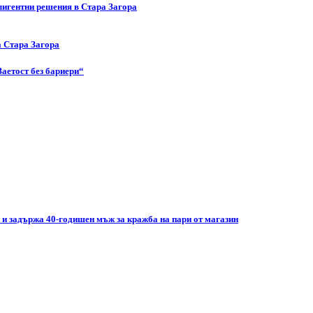
лигентни решения в Стара Загора
а Стара Загора
Заетост без бариери“
 и задържа 40-годишен мъж за кражба на пари от магазин