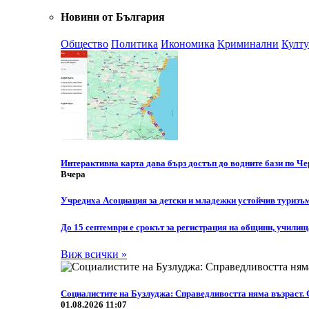
Новини от България
Общество
Политика
Икономика
Криминални
Култу
Интерактивна карта дава бърз достъп до водните бази по Ч
Вчера
Учредиха Асоциация за детски и младежки устойчив туризъ
До 15 септември е срокът за регистрация на общини, училищ
Виж всички »
Социалистите на Бузлуджа: Справедливостта няма възраст. 
01.08.2026 11:07