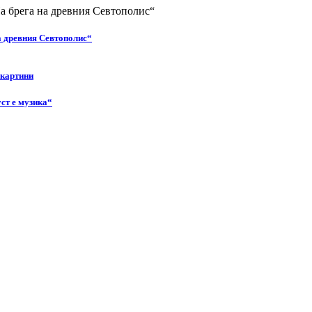
а древния Севтополис“
 картини
ст е музика“