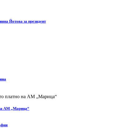
яна Йотова за президент
дина
 на АМ „Марица“
офия