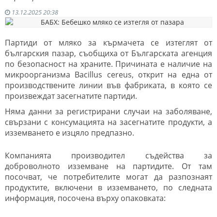
13.12.2025 20:38
Партиди от мляко за кърмачета се изтеглят от
българския пазар, съобщиха от Българската агенция
по безопасност на храните. Причината е наличие на
микроорганизма Bacillus cereus, открит на една от
производствените линии във фабриката, в която се
произвеждат засегнатите партиди.
Няма данни за регистрирани случаи на заболяване,
свързани с консумацията на засегнатите продукти, а
изземването е изцяло предпазно.
Компанията производител съдейства за
доброволното изземване на партидите. От там
посочват, че потребителите могат да разпознаят
продуктите, включени в изземването, по следната
информация, посочена върху опаковката: