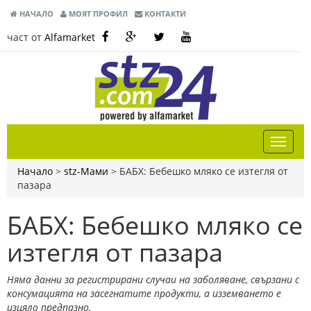
НАЧАЛО
МОЯТ ПРОФИЛ
КОНТАКТИ
част от
Alfamarket
Начало
>
stz-Мами
>
БАБХ: Бебешко мляко се изтегля от
пазара
БАБХ: Бебешко мляко се
изтегля от пазара
Няма данни за регистрирани случаи на заболяване, свързани с
консумацията на засегнатите продукти, а изземването е
изцяло предпазно.