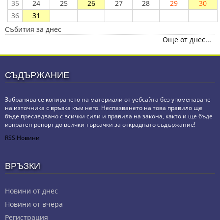
35
24
25
26
27
28
29
30
36
31
Събития за днес
Още от днес...
СЪДЪРЖАНИЕ
Забранява се копирането на материали от уебсайта без упоменаване
на източника с връзка към него. Неспазването на това правило ще
бъде преследвано с всички сили и правила на закона, както и ще бъде
изпратен репорт до всички търсачки за откраднато съдържание!
RSS Новини
ВРЪЗКИ
Новини от днес
Новини от вчера
Регистрация