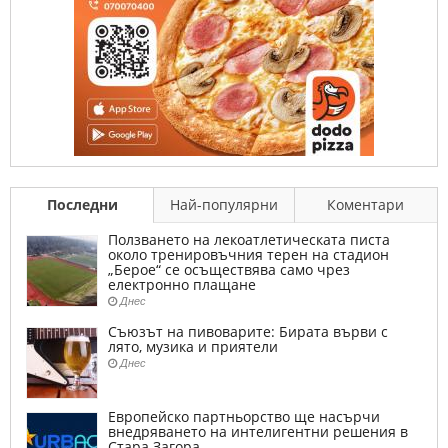
Последни
Най-популярни
Коментари
Ползването на лекоатлетическата писта
около тренировъчния терен на стадион
„Берое“ се осъществява само чрез
електронно плащане
Днес
Съюзът на пивоварите: Бирата върви с
лято, музика и приятели
Днес
Европейско партньорство ще насърчи
внедряването на интелигентни решения в
Стара Загора