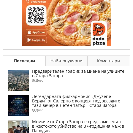
Последни
Най-популярни
Коментари
Предварителен график за миене на улиците
в Стара Загора
Днес
Легендарната филхармония „Джузепе
Верди“ от Салерно с концерт под звездите
тази вечер в Летен татър - Стара Загора
Днес
Момиче от Стара Загора е сред замесените
в жестокото убийство на 37-годишния мъж в
Пловдив