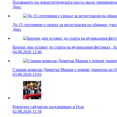
Ползването на лекоатлетическата писта около тренировъч
Днес
До 15 септември е срокът за регистрация на общини, учи
Днес
Броени дни остават до старта на музикалния фестивал „А
04.08.2026 12:40
Старши комисар Димитър Машов е новият директор на О
03.08.2026 12:01
Рекордно гайдарско надсвирване в Гела
02.08.2026 11:34