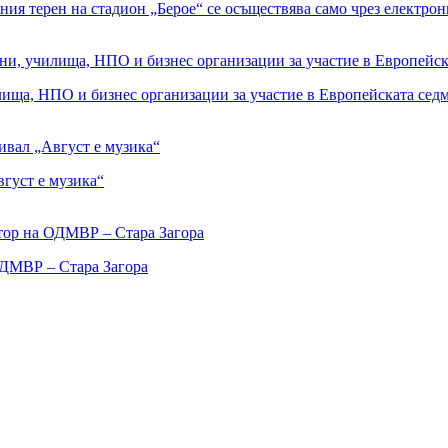
ния терен на стадион „Берое“ се осъществява само чрез електро
лища, НПО и бизнес организации за участие в Европейската сед
вгуст е музика“
ДМВР – Стара Загора