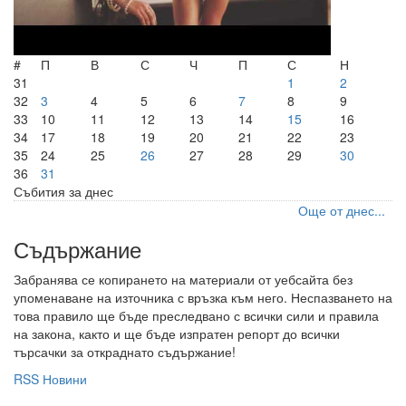
#
П
В
С
Ч
П
С
Н
31
1
2
32
3
4
5
6
7
8
9
33
10
11
12
13
14
15
16
34
17
18
19
20
21
22
23
35
24
25
26
27
28
29
30
36
31
Събития за днес
Още от днес...
Съдържание
Забранява се копирането на материали от уебсайта без
упоменаване на източника с връзка към него. Неспазването на
това правило ще бъде преследвано с всички сили и правила
на закона, както и ще бъде изпратен репорт до всички
търсачки за откраднато съдържание!
RSS Новини