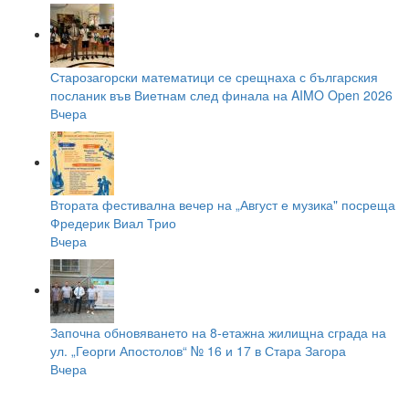
Старозагорски математици се срещнаха с българския
посланик във Виетнам след финала на AIMO Open 2026
Вчера
Втората фестивална вечер на „Август е музика" посреща
Фредерик Виал Трио
Вчера
Започна обновяването на 8-етажна жилищна сграда на
ул. „Георги Апостолов“ № 16 и 17 в Стара Загора
Вчера