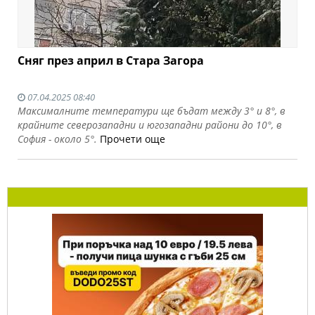
Сняг през април в Стара Загора
07.04.2025 08:40
Максималните температури ще бъдат между 3° и 8°, в
крайните северозападни и югозападни райони до 10°, в
София - около 5°.
Прочети още