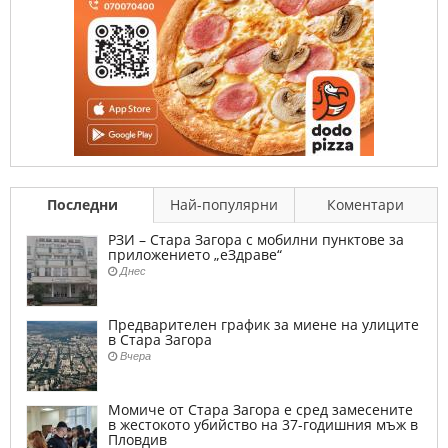
Последни
Най-популярни
Коментари
РЗИ – Стара Загора с мобилни пунктове за
приложението „еЗдраве“
Днес
Предварителен график за миене на улиците
в Стара Загора
Вчера
Момиче от Стара Загора е сред замесените
в жестокото убийство на 37-годишния мъж в
Пловдив