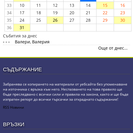
33
10
11
12
13
14
15
16
34
17
18
19
20
21
22
23
35
24
25
26
27
28
29
30
36
31
Събития за днес
- - -
Валери, Валерия
Още от днес...
СЪДЪРЖАНИЕ
Забранява се копирането на материали от уебсайта без упоменаване
на източника с връзка към него. Неспазването на това правило ще
бъде преследвано с всички сили и правила на закона, както и ще бъде
изпратен репорт до всички търсачки за откраднато съдържание!
RSS Новини
ВРЪЗКИ