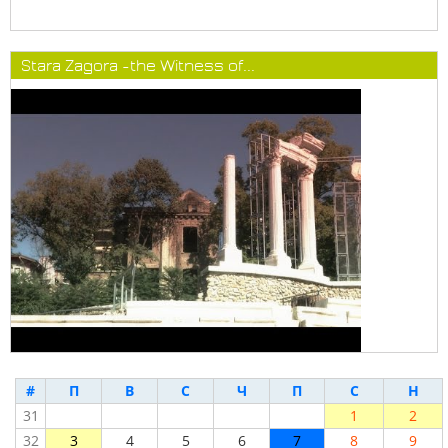
Stara Zagora -the Witness of...
#
П
В
С
Ч
П
С
Н
31
1
2
32
3
4
5
6
7
8
9