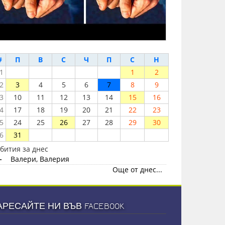
#
П
В
С
Ч
П
С
Н
1
1
2
2
3
4
5
6
7
8
9
3
10
11
12
13
14
15
16
4
17
18
19
20
21
22
23
5
24
25
26
27
28
29
30
6
31
бития за днес
-
Валери, Валерия
Още от днес...
АРЕСАЙТЕ НИ ВЪВ FACEBOOK