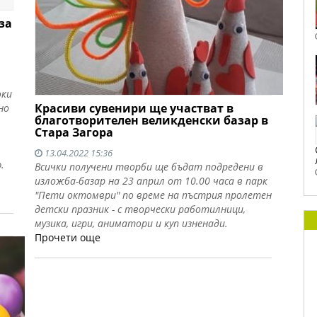
за
оки
Красиви сувенири ще участват в
но
благотворителен великденски базар в
Стара Загора
13.04.2022 15:36
.
Всички получени творби ще бъдат подредени в
изложба-базар на 23 април от 10.00 часа в парк
"Пети октомври" по време на пъстрия пролетен
детски празник - с творчески работилници,
музика, игри, аниматори и куп изненади.
Прочети още