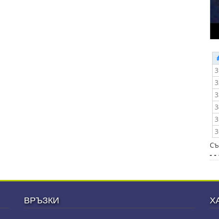
3
3
3
3
3
3
Съ
- - 
ВРЪЗКИ
Х