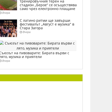
тренировъчния терен на
стадион „Берое“ се осъществява
само чрез електронно плащане
Вчера
С латино ритми ще завърши
фестивалът „Август е музика" в
Стара Загора
Вчера
Съюзът на пивоварите: Бирата върви с
лято, музика и приятели
Вчера