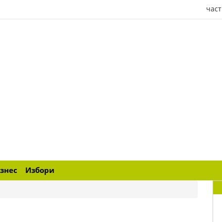
част
знес
Избори