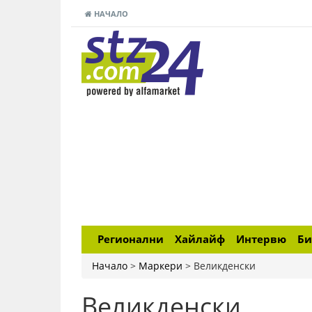
НАЧАЛО
Регионални
Хайлайф
Интервю
Би
Начало
>
Маркери
>
Великденски
Великденски