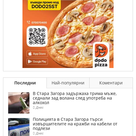
Последни
Най-популярни
Коментари
В Стара Загора задържаха трима мъже,
седнали зад волана след употреба на
алкохол
Днес
Полицията в Стара Загора търси
извършителите на кражби на кабели от
подлези
Днес