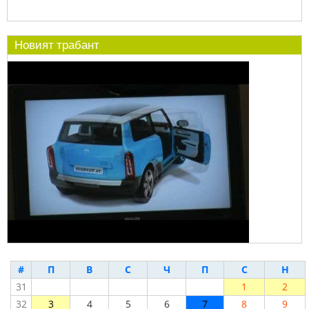
Новият трабант
#
П
В
С
Ч
П
С
Н
31
1
2
32
3
4
5
6
7
8
9