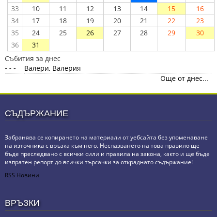
33
10
11
12
13
14
15
16
34
17
18
19
20
21
22
23
35
24
25
26
27
28
29
30
36
31
Събития за днес
- - -
Валери, Валерия
Още от днес...
СЪДЪРЖАНИЕ
Забранява се копирането на материали от уебсайта без упоменаване
на източника с връзка към него. Неспазването на това правило ще
бъде преследвано с всички сили и правила на закона, както и ще бъде
изпратен репорт до всички търсачки за откраднато съдържание!
RSS Новини
ВРЪЗКИ