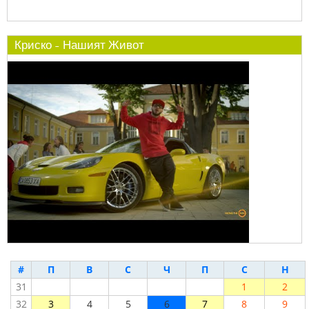
Криско - Нашият Живот
#
П
В
С
Ч
П
С
Н
31
1
2
32
3
4
5
6
7
8
9