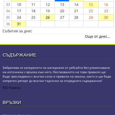
33
10
11
12
13
14
15
16
34
17
18
19
20
21
22
23
35
24
25
26
27
28
29
30
36
31
Събития за днес
Още от днес...
СЪДЪРЖАНИЕ
Забранява се копирането на материали от уебсайта без упоменаване
на източника с връзка към него. Неспазването на това правило ще
бъде преследвано с всички сили и правила на закона, както и ще бъде
изпратен репорт до всички търсачки за откраднато съдържание!
RSS Новини
ВРЪЗКИ