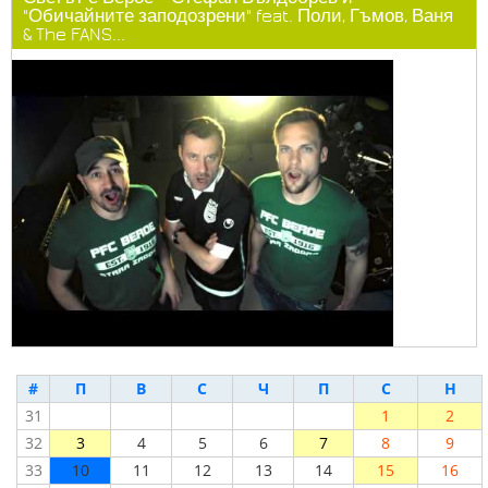
"Обичайните заподозрени" feat. Поли, Гъмов, Ваня
& The FANS...
#
П
В
С
Ч
П
С
Н
31
1
2
32
3
4
5
6
7
8
9
33
10
11
12
13
14
15
16