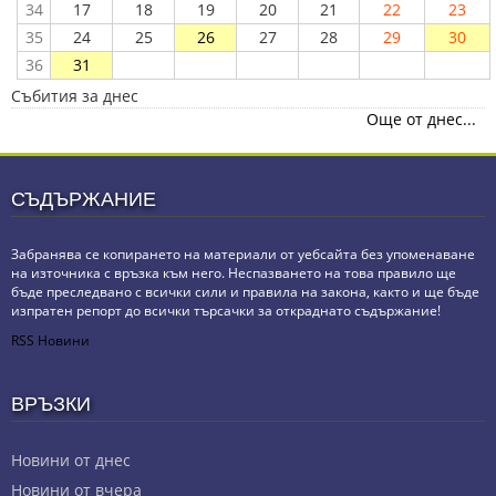
34
17
18
19
20
21
22
23
35
24
25
26
27
28
29
30
36
31
Събития за днес
Още от днес...
СЪДЪРЖАНИЕ
Забранява се копирането на материали от уебсайта без упоменаване
на източника с връзка към него. Неспазването на това правило ще
бъде преследвано с всички сили и правила на закона, както и ще бъде
изпратен репорт до всички търсачки за откраднато съдържание!
RSS Новини
ВРЪЗКИ
Новини от днес
Новини от вчера