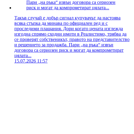
Такъв случай е добър сигнал купувачът да настоява
всяка стъпка да минава по официален ред и с
проследими плащания. Дори когато цената изглежда
изгодна спрямо сходни имоти в Реалистимо, трябва да
се проверят собственикът, правото на представителство
и решението за продажба. Пари „на ръка“ извън
договора са сериозен риск и могат да компрометират
цялата...
15.07.2026 11:57