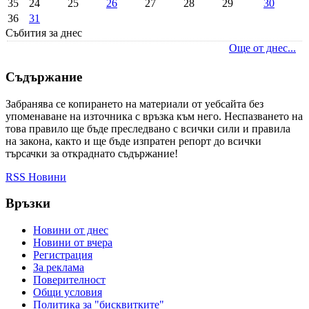
35
24
25
26
27
28
29
30
36
31
Събития за днес
Още от днес...
Съдържание
Забранява се копирането на материали от уебсайта без
упоменаване на източника с връзка към него. Неспазването на
това правило ще бъде преследвано с всички сили и правила
на закона, както и ще бъде изпратен репорт до всички
търсачки за откраднато съдържание!
RSS Новини
Връзки
Новини от днес
Новини от вчера
Регистрация
За реклама
Πoвepитeлнocт
Общи условия
Политика за "бисквитките"