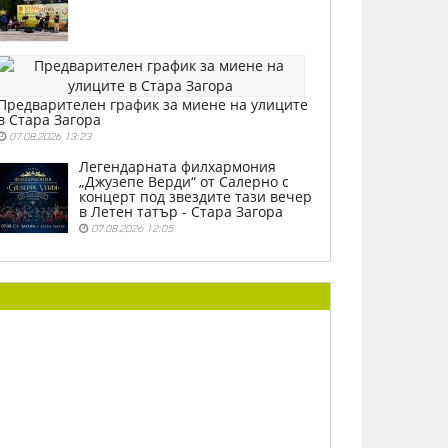
Предварителен график за миене на улиците
в Стара Загора
07.08.2026 13:23
Легендарната филхармония
„Джузепе Верди“ от Салерно с
концерт под звездите тази вечер
в Летен татър - Стара Загора
07.08.2026 12:05