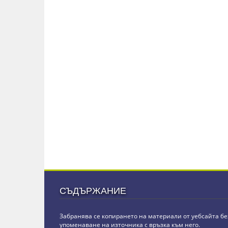
СЪДЪРЖАНИЕ
Забранява се копирането на материали от уебсайта бе
упоменаване на източника с връзка към него.