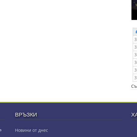
3
3
3
3
3
3
Съ
ВРЪЗКИ
Х
з
Новини от днес