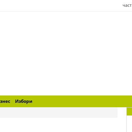
част
знес
Избори