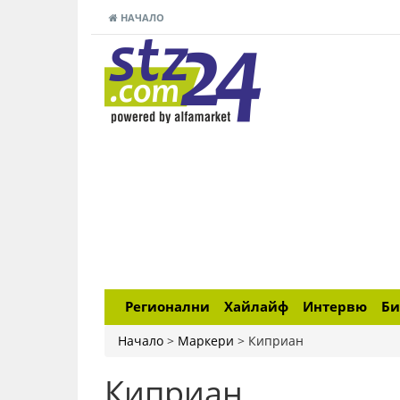
НАЧАЛО
Регионални
Хайлайф
Интервю
Би
Начало
>
Маркери
>
Киприан
Киприан