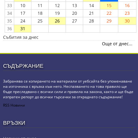
33
10
11
12
13
14
15
16
34
17
18
19
20
21
22
23
35
24
25
26
27
28
29
30
36
31
Събития за днес
Още от днес...
СЪДЪРЖАНИЕ
Забранява се копирането на материали от уебсайта без упоменаване
на източника с връзка към него. Неспазването на това правило ще
бъде преследвано с всички сили и правила на закона, както и ще бъде
изпратен репорт до всички търсачки за откраднато съдържание!
RSS Новини
ВРЪЗКИ