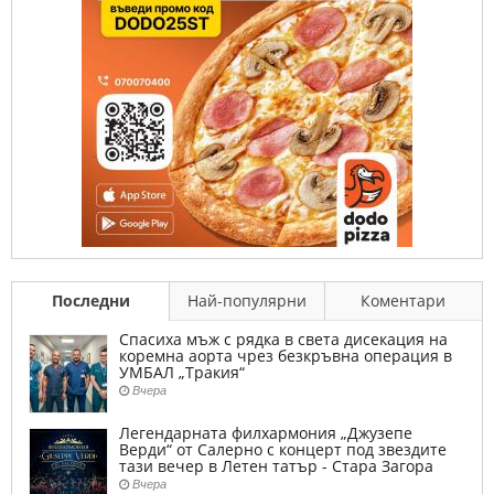
Последни
Най-популярни
Коментари
Спасиха мъж с рядка в света дисекация на
коремна аорта чрез безкръвна операция в
УМБАЛ „Тракия“
Вчера
Легендарната филхармония „Джузепе
Верди“ от Салерно с концерт под звездите
тази вечер в Летен татър - Стара Загора
Вчера