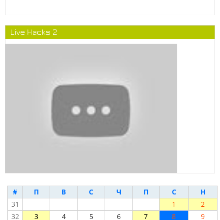
Live Hacks 2
#
П
В
С
Ч
П
С
Н
31
1
2
32
3
4
5
6
7
8
9