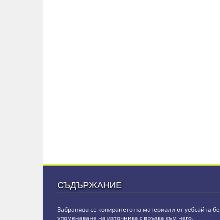
СЪДЪРЖАНИЕ
Забранява се копирането на материали от уебсайта бе
упоменаване на източника с връзка към него.