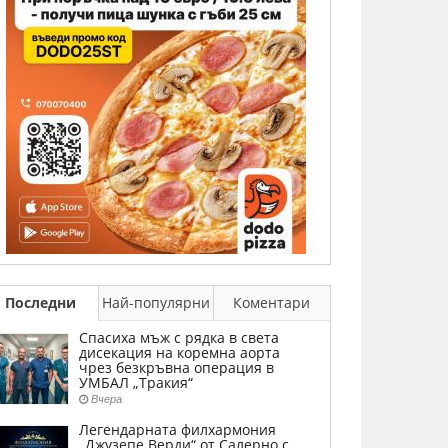
Последни
Най-популярни
Коментари
Спасиха мъж с рядка в света
дисекация на коремна аорта
чрез безкръвна операция в
УМБАЛ „Тракия“
Вчера
Легендарната филхармония
„Джузепе Верди“ от Салерно с