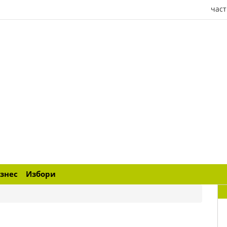
част
знес
Избори