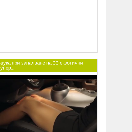
Звука при запалване на 33 екзотични
упер...