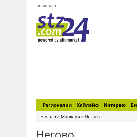
НАЧАЛО
Регионални
Хайлайф
Интервю
Би
Начало
>
Маркери
>
Негово
Негово