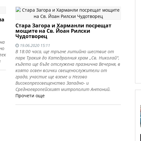
ла
Стара Загора и Харманли посрещат
мощите на Св. Йоан Рилски
Чудотворец
 на
19.06.2020 15:11
но
В 18:00 часа, ще тръгне литийно шествие от
лек
парк Тракия до Катедралния храм „Св. Николай",
е
където ще бъде отслужена празнична Вечерня, в
която освен всички свещенослужители от
града, участие ще вземе и Негово
Високопреосвещенство Западно- и
Средноевропейският митрополит Антоний.
Прочети още