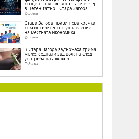
концерт под звездите тази вечер
в Летен татър - Стара Загора
Вчера
Стара Загора прави нова крачка
към интелигентно управление
на местната икономика
Вчера
В Стара Загора задържаха трима
мъже, седнали зад волана след
употреба на алкохол
Вчера