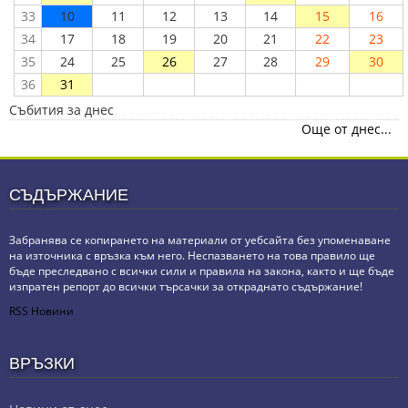
33
10
11
12
13
14
15
16
34
17
18
19
20
21
22
23
35
24
25
26
27
28
29
30
36
31
Събития за днес
Още от днес...
СЪДЪРЖАНИЕ
Забранява се копирането на материали от уебсайта без упоменаване
на източника с връзка към него. Неспазването на това правило ще
бъде преследвано с всички сили и правила на закона, както и ще бъде
изпратен репорт до всички търсачки за откраднато съдържание!
RSS Новини
ВРЪЗКИ