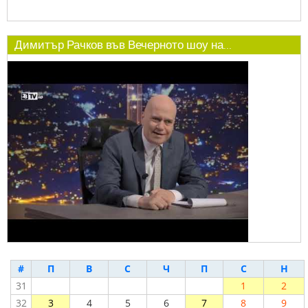
Димитър Рачков във Вечерното шоу на...
#
П
В
С
Ч
П
С
Н
31
1
2
32
3
4
5
6
7
8
9