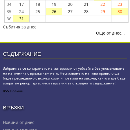
34
17
18
19
20
21
22
23
35
24
25
26
27
28
29
30
36
31
Събития за днес
Още от днес...
СЪДЪРЖАНИЕ
Забранява се копирането на материали от уебсайта без упоменаване
на източника с връзка към него. Неспазването на това правило ще
бъде преследвано с всички сили и правила на закона, както и ще бъде
изпратен репорт до всички търсачки за откраднато съдържание!
RSS Новини
ВРЪЗКИ
Новини от днес