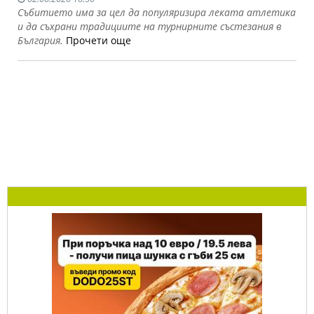
Събитието има за цел да популяризира леката атлетика
и да съхрани традициите на турнирните състезания в
България.
Прочети още