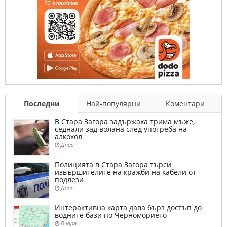
Последни
Най-популярни
Коментари
В Стара Загора задържаха трима мъже,
седнали зад волана след употреба на
алкохол
Днес
Полицията в Стара Загора търси
извършителите на кражби на кабели от
подлези
Днес
Интерактивна карта дава бърз достъп до
водните бази по Черноморието
Вчера