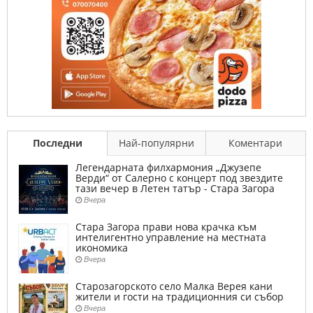
Последни
Най-популярни
Коментари
Легендарната филхармония „Джузепе
Верди“ от Салерно с концерт под звездите
тази вечер в Летен татър - Стара Загора
Вчера
Стара Загора прави нова крачка към
интелигентно управление на местната
икономика
Вчера
Старозагорското село Малка Верея кани
жители и гости на традиционния си събор
Вчера