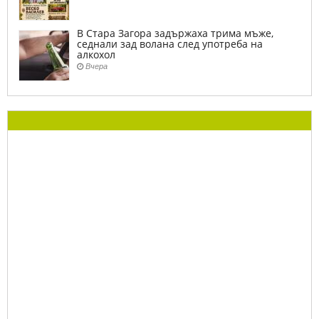
В Стара Загора задържаха трима мъже,
седнали зад волана след употреба на
алкохол
Вчера