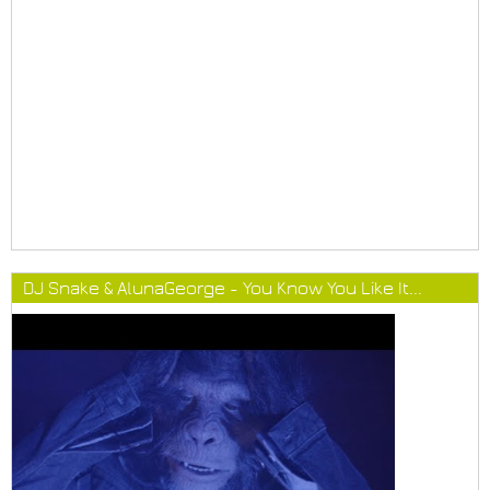
DJ Snake & AlunaGeorge - You Know You Like It...