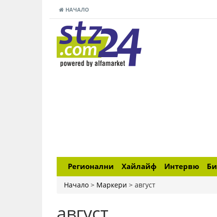
НАЧАЛО
Регионални
Хайлайф
Интервю
Би
Начало
>
Маркери
>
август
август