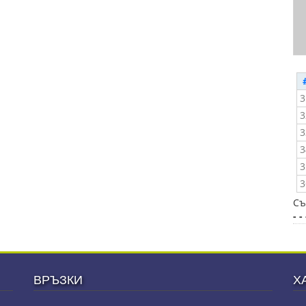
3
3
3
3
3
3
Съ
- - 
ВРЪЗКИ
Х