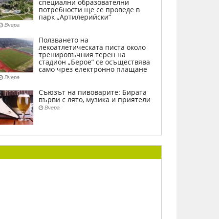
специални образователни
потребности ще се проведе в
парк „Артилерийски“
Вчера
Ползването на
лекоатлетическата писта около
тренировъчния терен на
стадион „Берое“ се осъществява
само чрез електронно плащане
Вчера
Съюзът на пивоварите: Бирата
върви с лято, музика и приятели
Вчера