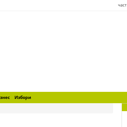
част
знес
Избори