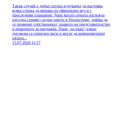
Такъв случай е добър сигнал купувачът да настоява
всяка стъпка да минава по официален ред и с
проследими плащания. Дори когато цената изглежда
изгодна спрямо сходни имоти в Реалистимо, трябва да
се проверят собственикът, правото на представителство
и решението за продажба. Пари „на ръка“ извън
договора са сериозен риск и могат да компрометират
цялата...
15.07.2026 11:57