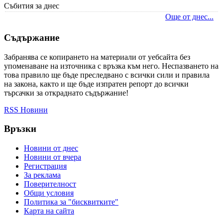
Събития за днес
Още от днес...
Съдържание
Забранява се копирането на материали от уебсайта без
упоменаване на източника с връзка към него. Неспазването на
това правило ще бъде преследвано с всички сили и правила
на закона, както и ще бъде изпратен репорт до всички
търсачки за откраднато съдържание!
RSS Новини
Връзки
Новини от днес
Новини от вчера
Регистрация
За реклама
Πoвepитeлнocт
Общи условия
Политика за "бисквитките"
Карта на сайта