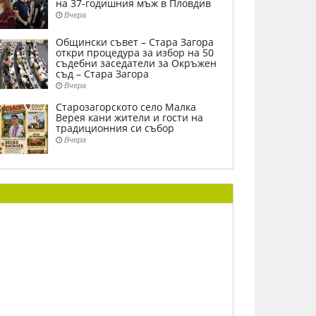
на 37-годишния мъж в Пловдив
Вчера
Общински съвет – Стара Загора
откри процедура за избор на 50
съдебни заседатели за Окръжен
съд – Стара Загора
Вчера
Старозагорското село Малка
Верея кани жители и гости на
традиционния си събор
Вчера