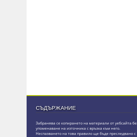
СЪДЪРЖАНИЕ
Забранява се копирането на материали от уебсайта бе
упоменаване на източника с връзка към него.
Неспазването на това правило ще бъде преследвано с