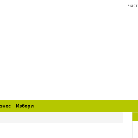
част
знес
Избори