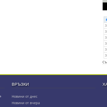
3
3
3
3
3
3
Съ
ВРЪЗКИ
Х
з
Новини от днес
Новини от вчера