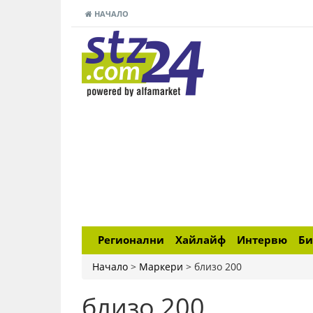
НАЧАЛО
Регионални
Хайлайф
Интервю
Би
Начало
>
Маркери
>
близо 200
близо 200