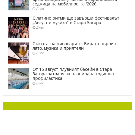
седмица на мобилността '2026
Днес
С латино ритми ще завърши фестивалът
„Август е музика" в Стара Загора
Днес
Съюзът на пивоварите: Бирата върви с
лято, музика и приятели
Днес
От 15 август плувният басейн в Стара
Загора затваря за планирана годишна
профилактика
Днес