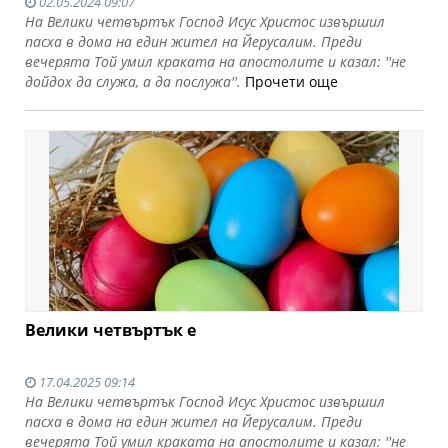
02.05.2024 09:07
На Велики четвъртък Господ Исус Христос извършил
пасха в дома на един жител на Йерусалим. Преди
вечерята Той умил краката на апостолите и казал: ''не
дойдох да служа, а да послужа''.
Прочети още
Велики четвъртък е
17.04.2025 09:14
На Велики четвъртък Господ Исус Христос извършил
пасха в дома на един жител на Йерусалим. Преди
вечерята Той умил краката на апостолите и казал: ''не