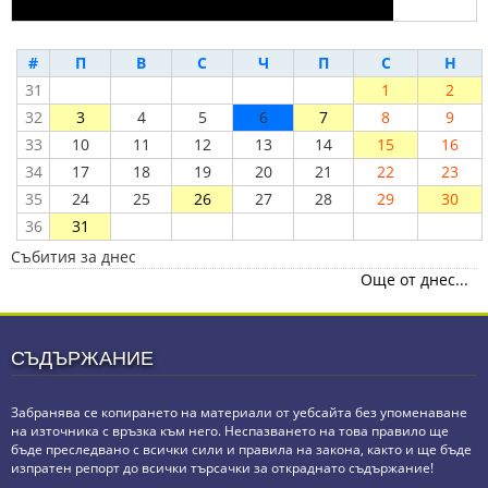
#
П
В
С
Ч
П
С
Н
31
1
2
32
3
4
5
6
7
8
9
33
10
11
12
13
14
15
16
34
17
18
19
20
21
22
23
35
24
25
26
27
28
29
30
36
31
Събития за днес
Още от днес...
СЪДЪРЖАНИЕ
Забранява се копирането на материали от уебсайта без упоменаване
на източника с връзка към него. Неспазването на това правило ще
бъде преследвано с всички сили и правила на закона, както и ще бъде
изпратен репорт до всички търсачки за откраднато съдържание!