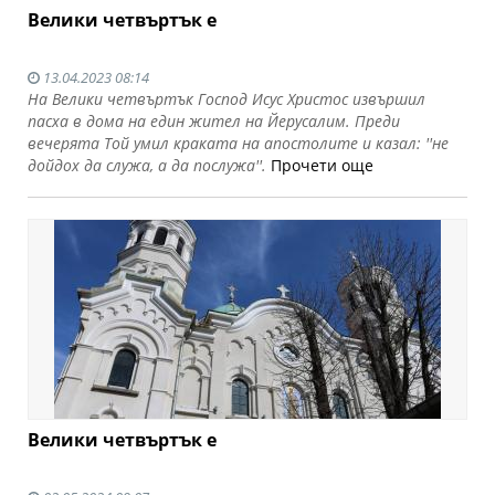
Велики четвъртък е
13.04.2023 08:14
На Велики четвъртък Господ Исус Христос извършил
пасха в дома на един жител на Йерусалим. Преди
вечерята Той умил краката на апостолите и казал: ''не
дойдох да служа, а да послужа''.
Прочети още
Велики четвъртък е