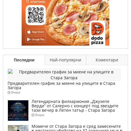
Последни
Най-популярни
Коментари
Предварителен график за миене на улиците в Стара
Загора
Вчера
Легендарната филхармония „Джузепе
Верди“ от Салерно с концерт под звездите
тази вечер в Летен татър - Стара Загора
Вчера
Момиче от Стара Загора е сред замесените
в жестокото убийство на 37-годишния мъж в