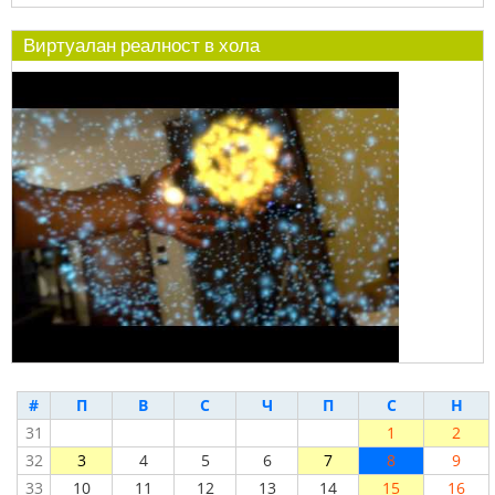
Виртуалан реалност в хола
#
П
В
С
Ч
П
С
Н
31
1
2
32
3
4
5
6
7
8
9
33
10
11
12
13
14
15
16