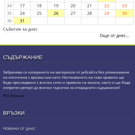
34
17
18
19
20
21
22
23
35
24
25
26
27
28
29
30
36
31
Събития за днес
Още от днес...
СЪДЪРЖАНИЕ
Забранява се копирането на материали от уебсайта без упоменаване
на източника с връзка към него. Неспазването на това правило ще
бъде преследвано с всички сили и правила на закона, както и ще бъде
изпратен репорт до всички търсачки за откраднато съдържание!
RSS Новини
ВРЪЗКИ
Новини от днес