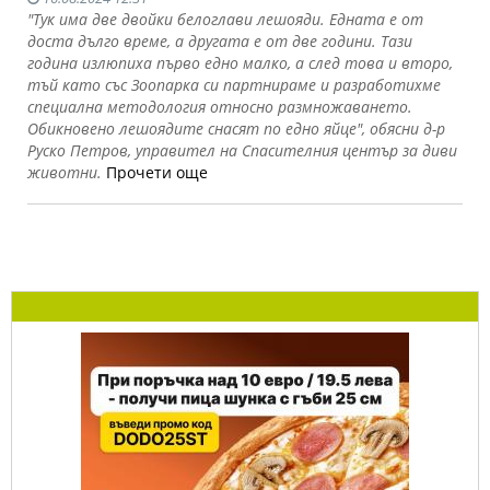
"Тук има две двойки белоглави лешояди. Едната е от
доста дълго време, а другата е от две години. Тази
година излюпиха първо едно малко, а след това и второ,
тъй като със Зоопарка си партнираме и разработихме
специална методология относно размножаването.
Обикновено лешоядите снасят по едно яйце", обясни д-р
Руско Петров, управител на Спасителния център за диви
животни.
Прочети още