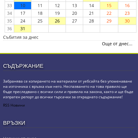
33
10
11
12
13
14
15
16
34
17
18
19
20
21
22
23
35
24
25
26
27
28
29
30
36
31
Събития за днес
Още от днес...
СЪДЪРЖАНИЕ
Забранява се копирането на материали от уебсайта без упоменаване
на източника с връзка към него. Неспазването на това правило ще
бъде преследвано с всички сили и правила на закона, както и ще бъде
изпратен репорт до всички търсачки за откраднато съдържание!
RSS Новини
ВРЪЗКИ