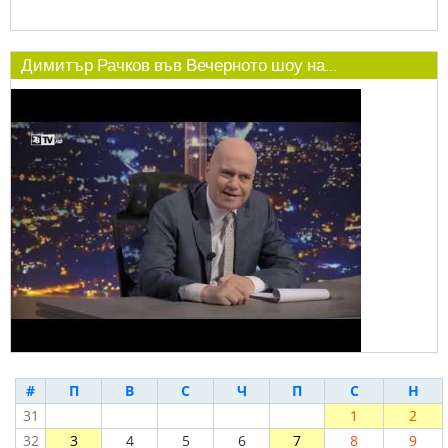
Димитър Рачков във Вечерното шоу на...
#
П
В
С
Ч
П
С
Н
31
1
2
32
3
4
5
6
7
8
9