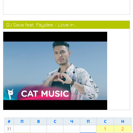
DJ Sava feat. Faydee - Love in...
#
П
В
С
Ч
П
С
Н
31
1
2