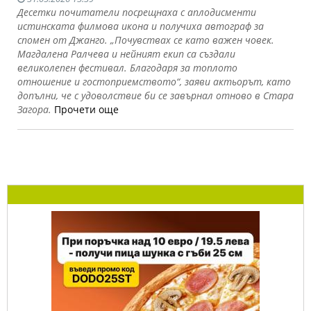
Десетки почитатели посрещнаха с аплодисменти
истинската филмова икона и получиха автограф за
спомен от Джанго. „Почувствах се като важен човек.
Магдалена Ралчева и нейният екип са създали
великолепен фестивал. Благодаря за топлото
отношение и гостоприемството“, заяви актьорът, като
допълни, че с удоволствие би се завърнал отново в Стара
Загора.
Прочети още