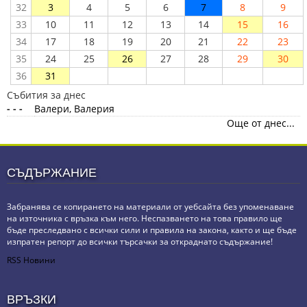
32
3
4
5
6
7
8
9
33
10
11
12
13
14
15
16
34
17
18
19
20
21
22
23
35
24
25
26
27
28
29
30
36
31
Събития за днес
- - -
Валери, Валерия
Още от днес...
СЪДЪРЖАНИЕ
Забранява се копирането на материали от уебсайта без упоменаване
на източника с връзка към него. Неспазването на това правило ще
бъде преследвано с всички сили и правила на закона, както и ще бъде
изпратен репорт до всички търсачки за откраднато съдържание!
RSS Новини
ВРЪЗКИ