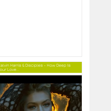
alvin Harris & Disciples - How Deep Is
our Love...