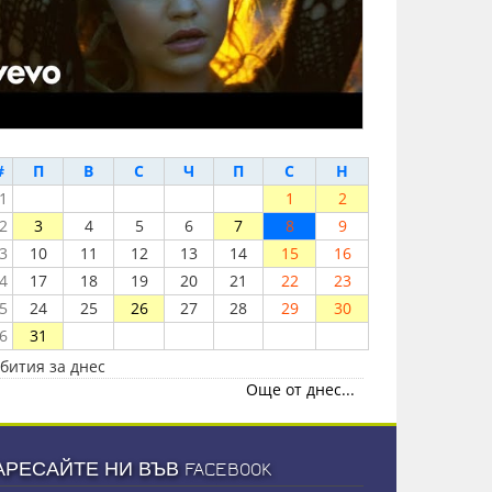
#
П
В
С
Ч
П
С
Н
1
1
2
2
3
4
5
6
7
8
9
3
10
11
12
13
14
15
16
4
17
18
19
20
21
22
23
5
24
25
26
27
28
29
30
6
31
бития за днес
Още от днес...
АРЕСАЙТЕ НИ ВЪВ FACEBOOK