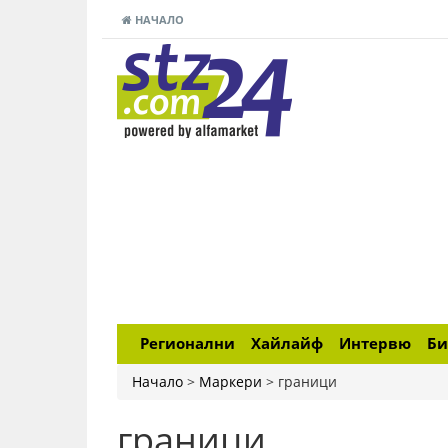
НАЧАЛО
Регионални
Хайлайф
Интервю
Би
Начало
>
Маркери
>
граници
граници