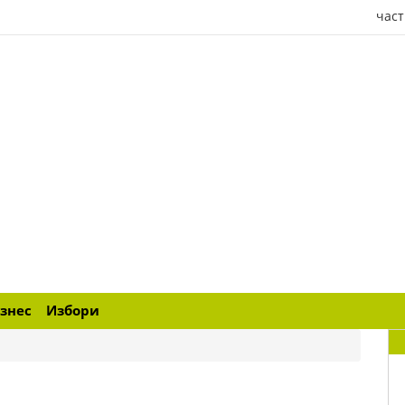
част
знес
Избори