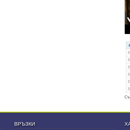
3
3
3
3
3
3
Съ
ВРЪЗКИ
Х