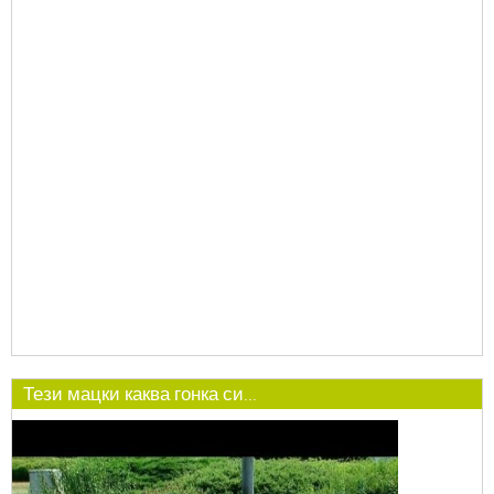
Тези мацки каква гонка си...