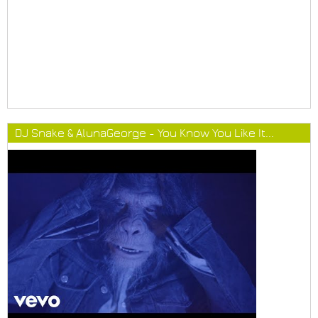
DJ Snake & AlunaGeorge - You Know You Like It...