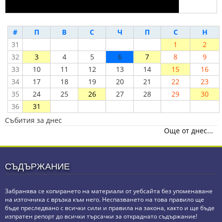
#
П
В
С
Ч
П
С
Н
31
1
2
32
3
4
5
6
7
8
9
33
10
11
12
13
14
15
16
34
17
18
19
20
21
22
23
35
24
25
26
27
28
29
30
36
31
Събития за днес
Още от днес...
СЪДЪРЖАНИЕ
Забранява се копирането на материали от уебсайта без упоменаване
на източника с връзка към него. Неспазването на това правило ще
бъде преследвано с всички сили и правила на закона, както и ще бъде
изпратен репорт до всички търсачки за откраднато съдържание!