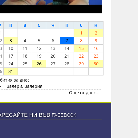
#
П
В
С
Ч
П
С
Н
1
1
2
2
3
4
5
6
7
8
9
3
10
11
12
13
14
15
16
4
17
18
19
20
21
22
23
5
24
25
26
27
28
29
30
6
31
бития за днес
-
Валери, Валерия
Още от днес...
АРЕСАЙТЕ НИ ВЪВ FACEBOOK