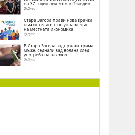
на 37-годишния мъж в Пловдив
Днес
Стара Загора прави нова крачка
към интелигентно управление
на местната икономика
Днес
В Стара Загора задържаха трима
мъже, седнали зад волана след
употреба на алкохол
Днес