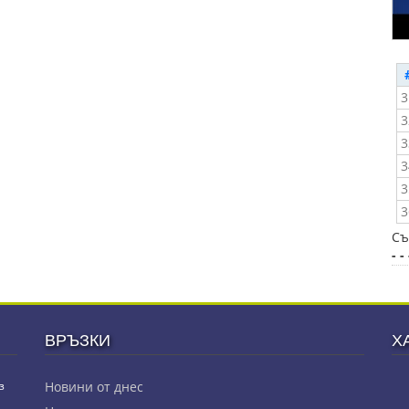
3
3
3
3
3
3
Съ
- - 
ВРЪЗКИ
Х
з
Новини от днес