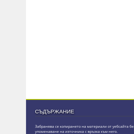
СЪДЪРЖАНИЕ
Забранява се копирането на материали от уебсайта бе
упоменаване на източника с връзка към него.