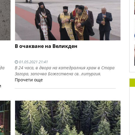
В очакване на Великден
01.05.2021 21:41
 да
В 24 часа, в двора на катедралния храм в Стара
Загора, започва Божествена св. литургия.
Прочети още
и