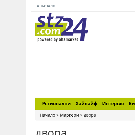
НАЧАЛО
Регионални
Хайлайф
Интервю
Би
Начало
>
Маркери
>
двора
двора