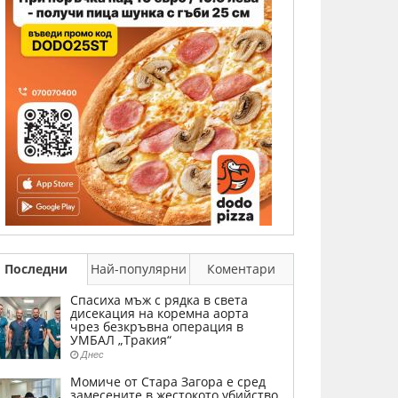
Последни
Най-популярни
Коментари
Спасиха мъж с рядка в света
дисекация на коремна аорта
чрез безкръвна операция в
УМБАЛ „Тракия“
Днес
Момиче от Стара Загора е сред
замесените в жестокото убийство