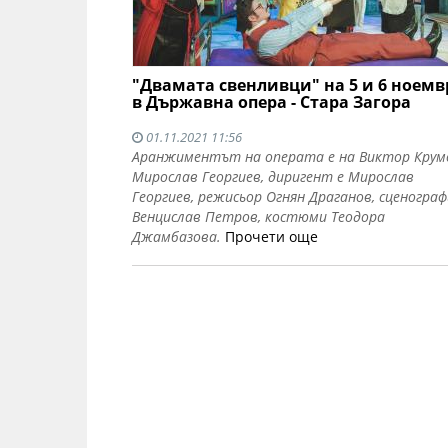
"Двамата свенливци" на 5 и 6 ноем
в Държавна опера - Стара Загора
01.11.2021 11:56
Аранжиментът на операта е на Виктор Крум
Мирослав Георгиев, диригент е Мирослав
Георгиев, режисьор Огнян Драганов, сценограф
Венцислав Петров, костюми Теодора
Джамбазова.
Прочети още