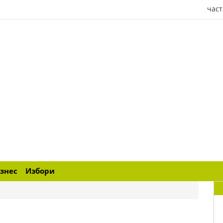
част
знес
Избори