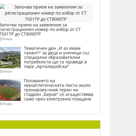
Започва прием на заявления за
регистрационен номер по избор от СТ
7501ТР до СТ8000ТР
Вчера
Тематичен ден „И аз имам
талант!“ за деца и ученици със
специални образователни
потребности ще се проведе в
парк „Артилерийски“
Вчера
Ползването на
лекоатлетическата писта около
тренировъчния терен на
стадион „Берое“ се осъществява
само чрез електронно плащане
Вчера