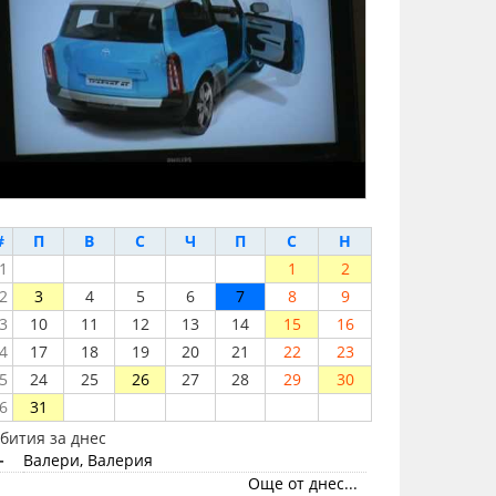
#
П
В
С
Ч
П
С
Н
1
1
2
2
3
4
5
6
7
8
9
3
10
11
12
13
14
15
16
4
17
18
19
20
21
22
23
5
24
25
26
27
28
29
30
6
31
бития за днес
-
Валери, Валерия
Още от днес...