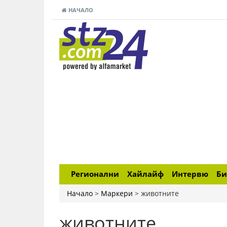
НАЧАЛО
Регионални
Хайлайф
Интервю
Би
Начало
>
Маркери
>
животните
животните