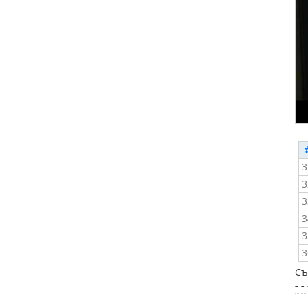
3
3
3
3
3
3
Съ
- - 