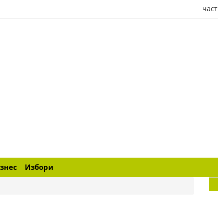
част
знес
Избори