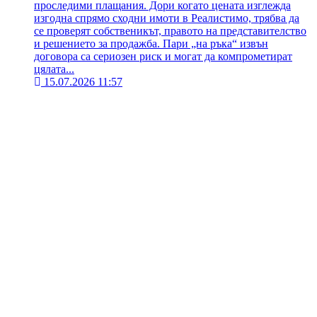
проследими плащания. Дори когато цената изглежда
изгодна спрямо сходни имоти в Реалистимо, трябва да
се проверят собственикът, правото на представителство
и решението за продажба. Пари „на ръка“ извън
договора са сериозен риск и могат да компрометират
цялата...
15.07.2026 11:57