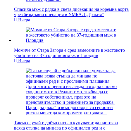
Спасиха мъж с рядка в света дисекация на коремна аорта
чрез безкръвна операция в УМБАЛ „Тракия“
Вчера
Момиче от Стара Загора е сред замесените в жестокото
убийство на 37-годишния мъж в Пловдив
Вчера
Такъв случай е добър сигнал купувачът да настоява
всяка стъпка да минава по официален ред и с