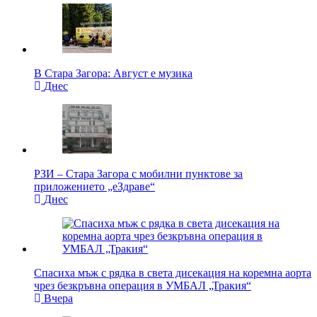
В Стара Загора: Август е музика
Днес
РЗИ – Стара Загора с мобилни пунктове за
приложението „еЗдраве“
Днес
Спасиха мъж с рядка в света дисекация на коремна аорта
чрез безкръвна операция в УМБАЛ „Тракия“
Вчера