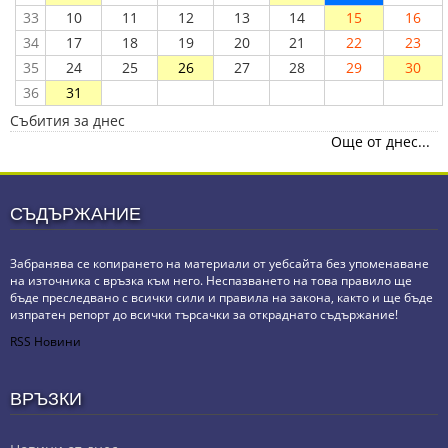
33
10
11
12
13
14
15
16
34
17
18
19
20
21
22
23
35
24
25
26
27
28
29
30
36
31
Събития за днес
Още от днес...
СЪДЪРЖАНИЕ
Забранява се копирането на материали от уебсайта без упоменаване
на източника с връзка към него. Неспазването на това правило ще
бъде преследвано с всички сили и правила на закона, както и ще бъде
изпратен репорт до всички търсачки за откраднато съдържание!
RSS Новини
ВРЪЗКИ