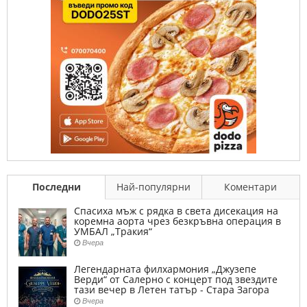
Последни
Най-популярни
Коментари
Спасиха мъж с рядка в света дисекация на
коремна аорта чрез безкръвна операция в
УМБАЛ „Тракия“
Вчера
Легендарната филхармония „Джузепе
Верди“ от Салерно с концерт под звездите
тази вечер в Летен татър - Стара Загора
Вчера