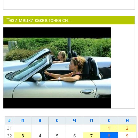
Тези мацки каква гонка си...
#
П
В
С
Ч
П
С
Н
31
1
2
32
3
4
5
6
7
8
9