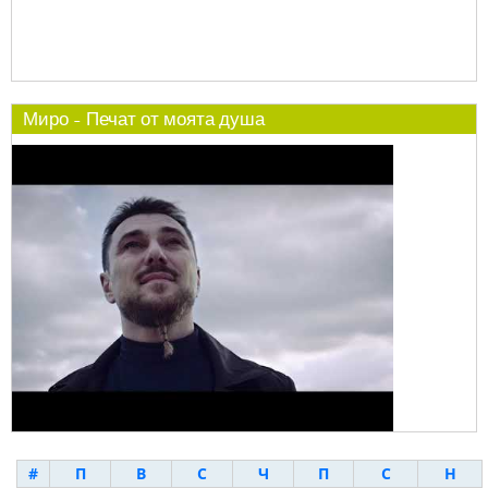
Миро - Печат от моята душа
#
П
В
С
Ч
П
С
Н