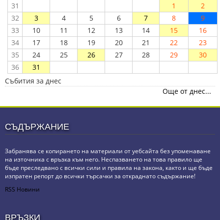
31
1
2
32
3
4
5
6
7
8
9
33
10
11
12
13
14
15
16
34
17
18
19
20
21
22
23
35
24
25
26
27
28
29
30
36
31
Събития за днес
Още от днес...
СЪДЪРЖАНИЕ
Забранява се копирането на материали от уебсайта без упоменаване
на източника с връзка към него. Неспазването на това правило ще
бъде преследвано с всички сили и правила на закона, както и ще бъде
изпратен репорт до всички търсачки за откраднато съдържание!
RSS Новини
ВРЪЗКИ