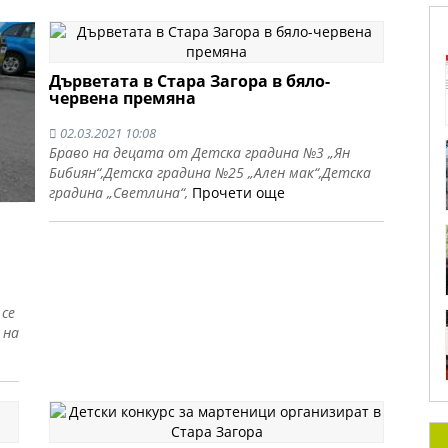
Дърветата в Стара Загора в бяло-
червена премяна
02.03.2021 10:08
Браво на децата от Детска градина №3 „Ян
Бибиян“,Детска градина №25 „Ален мак“,Детска
градина „Светлина“,
Прочети още
 се
 на