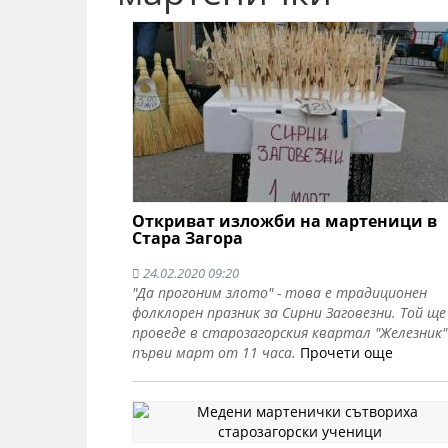
Откриват изложби на мартеници в
Стара Загора
24.02.2020 09:20
"Да прогоним злото" - това е традиционен
фолклорен празник за Сирни Заговезни. Той ще
проведе в старозагорския квартал "Железник"
първи март от 11 часа.
Прочети още