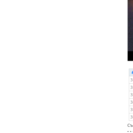
3
3
3
3
3
3
Съ
- - 