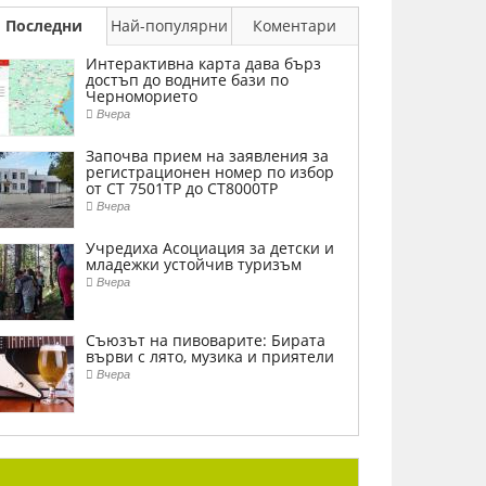
Последни
Най-популярни
Коментари
Интерактивна карта дава бърз
достъп до водните бази по
Черноморието
Вчера
Започва прием на заявления за
регистрационен номер по избор
от СТ 7501ТР до СТ8000ТР
Вчера
Учредиха Асоциация за детски и
младежки устойчив туризъм
Вчера
Съюзът на пивоварите: Бирата
върви с лято, музика и приятели
Вчера