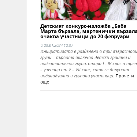
Детският конкурс-изложба „Баба
Марта бързала, мартенички вързал
очаква участници до 20 февруари
23.01.2024 12:37
Инициативата е разделена в три възрастов
групи – първата включва детски градини и
подготвителни групи, втора I - IV клас и тре
– ученици от V – VII клас, като се допускат
индивидуални и групови участници.
Прочети
още