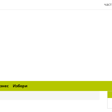
част
знес
Избори