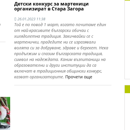
Детски конкурс за мартеници
организират в Стара Загора
26.01.2023 11:38
и
Той е по повод 1 март, когато почитаме един
от най-красивите български обичаи с
хилядолетна традиция. Закичвайки се с
мартенички, прадедите ни се изразявали
волята си за добруване, здраве и берекет. Нека
продължим и спазим българската традиция,
символ на надеждата. Каним възпитаници на
образователни и други институции да са
включат в традиционния общински конкурс,
казват организаторите.
Прочети още