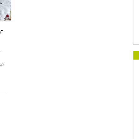
а"
и
та