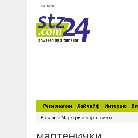
НАЧАЛО
Регионални
Хайлайф
Интервю
Би
Начало
>
Маркери
>
мартенички
мартенички