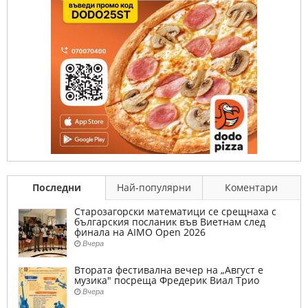
Последни
Най-популярни
Коментари
Старозагорски математици се срещнаха с
българския посланик във Виетнам след
финала на AIMO Open 2026
Вчера
Втората фестивална вечер на „Август е
музика" посреща Фредерик Виал Трио
Вчера