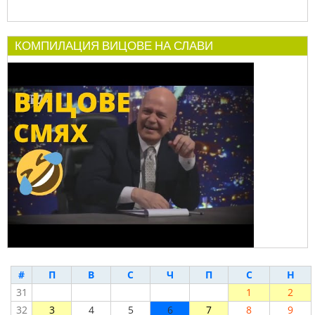
КОМПИЛАЦИЯ ВИЦОВЕ НА СЛАВИ
#
П
В
С
Ч
П
С
Н
31
1
2
32
3
4
5
6
7
8
9