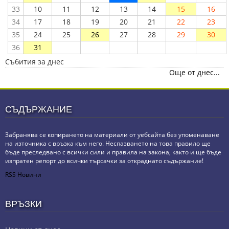
33
10
11
12
13
14
15
16
34
17
18
19
20
21
22
23
35
24
25
26
27
28
29
30
36
31
Събития за днес
Още от днес...
СЪДЪРЖАНИЕ
Забранява се копирането на материали от уебсайта без упоменаване
на източника с връзка към него. Неспазването на това правило ще
бъде преследвано с всички сили и правила на закона, както и ще бъде
изпратен репорт до всички търсачки за откраднато съдържание!
RSS Новини
ВРЪЗКИ