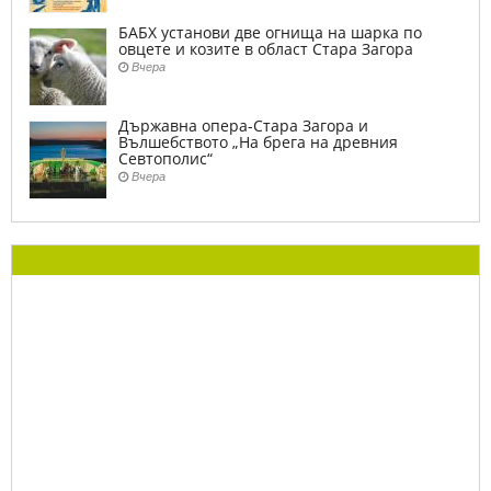
БАБХ установи две огнища на шарка по
овцете и козите в област Стара Загора
Вчера
Държавна опера-Стара Загора и
Вълшебството „На брега на древния
Севтополис“
Вчера