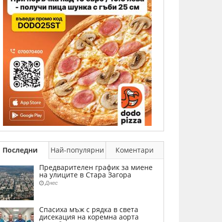
Последни
Най-популярни
Коментари
Предварителен график за миене
на улиците в Стара Загора
Днес
Спасиха мъж с рядка в света
дисекация на коремна аорта