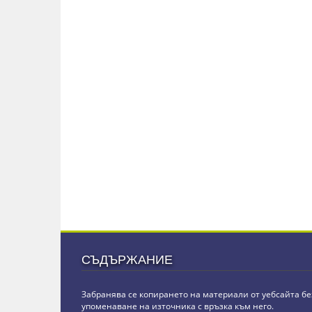
СЪДЪРЖАНИЕ
Забранява се копирането на материали от уебсайта бе
упоменаване на източника с връзка към него.