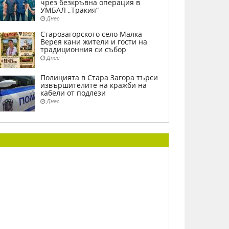
чрез безкръвна операция в
УМБАЛ „Тракия“
Днес
Старозагорското село Малка
Верея кани жители и гости на
традиционния си събор
Днес
Полицията в Стара Загора търси
извършителите на кражби на
кабели от подлези
Днес