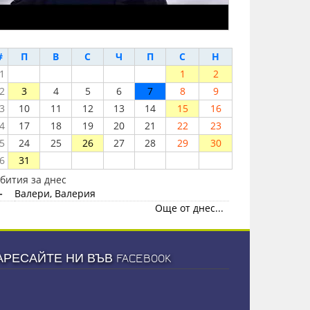
#
П
В
С
Ч
П
С
Н
1
1
2
2
3
4
5
6
7
8
9
3
10
11
12
13
14
15
16
4
17
18
19
20
21
22
23
5
24
25
26
27
28
29
30
6
31
бития за днес
-
Валери, Валерия
Още от днес...
АРЕСАЙТЕ НИ ВЪВ FACEBOOK