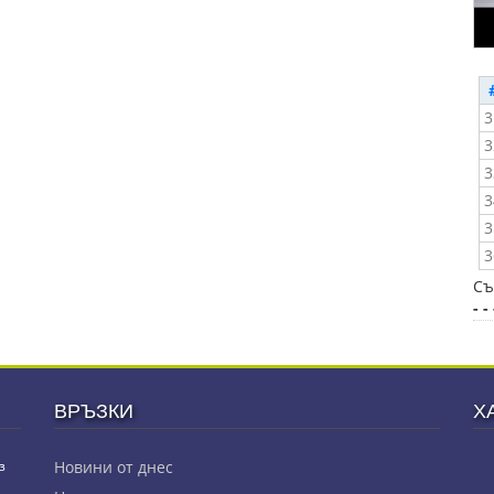
3
3
3
3
3
3
Съ
- - 
ВРЪЗКИ
Х
з
Новини от днес