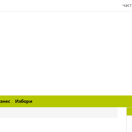
част
знес
Избори