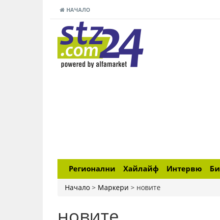
НАЧАЛО
Регионални
Хайлайф
Интервю
Би
Начало
>
Маркери
>
новите
новите