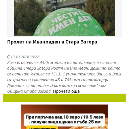
Пролет на Ивановден в Стара Загора
07.01.2026 15:22
Ясно е, обаче, че 4426 жители на населените места от
община Стара Загора носят името Иван. Дамите, които
се наричат Иванка са 1513. С умалителните Ваньо и Ваня
са кръстени съответно 45 и 705-има старозагорци.
Данните са на отдел „Гражданско състояние" към
Община Стара Загора.
Прочети още