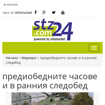
НАЧАЛО
част от
Alfamarket
Начало
>
Маркери
>
предиобедните часове и в ранния
следобед
предиобедните часове
и в ранния следобед