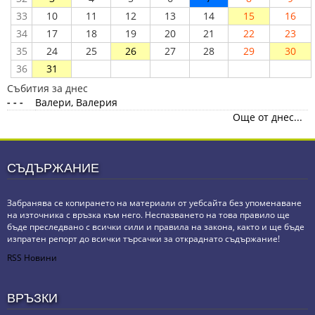
33
10
11
12
13
14
15
16
34
17
18
19
20
21
22
23
35
24
25
26
27
28
29
30
36
31
Събития за днес
- - -
Валери, Валерия
Още от днес...
СЪДЪРЖАНИЕ
Забранява се копирането на материали от уебсайта без упоменаване
на източника с връзка към него. Неспазването на това правило ще
бъде преследвано с всички сили и правила на закона, както и ще бъде
изпратен репорт до всички търсачки за откраднато съдържание!
RSS Новини
ВРЪЗКИ