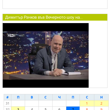
Димитър Рачков във Вечерното шоу на...
#
П
В
С
Ч
П
С
Н
31
1
2
32
3
4
5
6
7
8
9