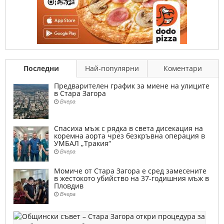
Последни
Най-популярни
Коментари
Предварителен график за миене на улиците
в Стара Загора
Вчера
Спасиха мъж с рядка в света дисекация на
коремна аорта чрез безкръвна операция в
УМБАЛ „Тракия“
Вчера
Момиче от Стара Загора е сред замесените
в жестокото убийство на 37-годишния мъж в
Пловдив
Вчера